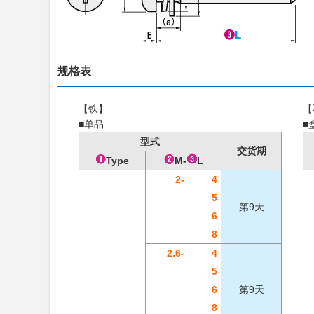
规格表
【铁】
【
■单品
■
型式
交货期
Type
M-
L
2-
4
5
第9天
6
8
2.6-
4
5
6
第9天
8