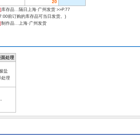
20
 ]
库存品…隔日上海·广州发货 >>P.77
17:00前订购的库存品可当日发货。)
 ]
制作品…上海·广州发货
]表面处理
酸盐
泽处理
-