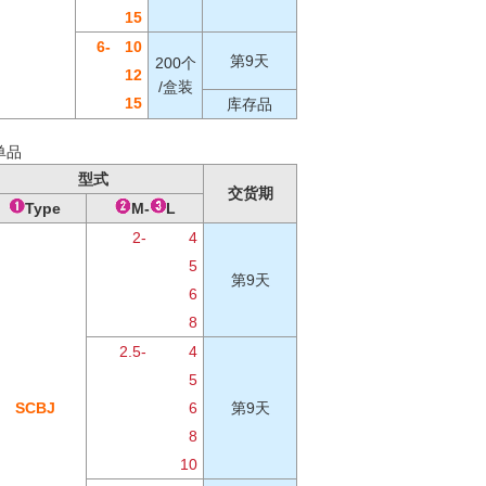
15
6-
10
第9天
200个
12
/盒装
15
库存品
单品
型式
交货期
Type
M-
L
2-
4
5
第9天
6
8
2.5-
4
5
SCBJ
6
第9天
8
10