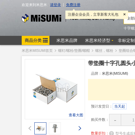
米思米MISUMI首页
螺钉/螺栓/垫圈/螺帽
螺丝，螺栓
垫圈组合
带垫圈十字孔圆头小
品牌：
米思米(MISUMI)
预计发货日：
当天起
查看大图
-
购买件数：
数量折扣：
型号生成后