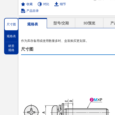
收藏
对比
细节
产品目录
型号/交期
3D预览
产
规格表
尺寸图
规格表
作为库存备用或使用数量多时、盒装购买更划算。
材质
尺寸图
规格