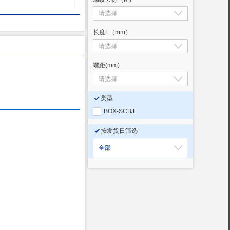
长度L（mm）
螺距
(mm)
类型
BOX-SCBJ
按发货日筛选
全部