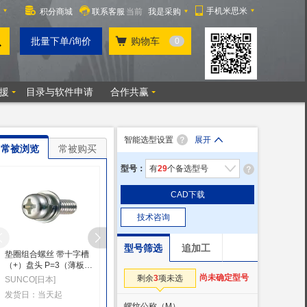
智能选型设置
展开
常被浏览
常被购买
型号：
有
29
个备选型号
CAD下载
技术咨询
型号筛选
追加工
垫圈组合螺丝 带十字槽
带垫圈十字孔圆头小螺
带垫圈十字孔圆头小螺
（+）盘头 P=3（薄板
丝 SW+JIS小型W组合
丝 SW组合
用）（SW+JIS W嵌
尚未确定型号
剩余
3
项未选
SUNCO[日本]
米思米(MISUMI)
米思米(MISUMI)
入）小螺丝
发货日：当天起
发货日：当天起
发货日：当天起
螺纹公称（M）