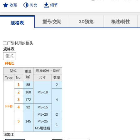
收藏
对比
细节
型号/交期
3D预览
概述/特性
规格表
工厂型材用的接头
规格表
型式
FFB1
型式
附属螺栓・螺帽
重量
(g)
Type
No.
尺寸
数量
1
88
2
2
168
M5−18
3
172
4
FFB
4
92
M5−15
M5−20
2
5
145
M5−25
1
M5用螺帽
追加工