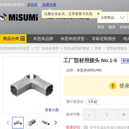
米思米MISUMI首页
工厂自动化零件
铝合金型材/管材
管材
管型材用接头
工厂型材用接头 No.1-5
数
品牌：
米思米(MISUMI)
登
预计发货日：
5天起
查看大图
-
+
购买件数：
数量折扣：
型号生成后将显示相应的