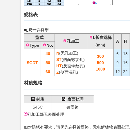
规格表
■L尺寸选择型
型式
L长度选择
孔加工
A
H
(mm)
Type
No.
N
(无孔加工)
40
6
13
300
ST
(侧面螺纹孔)
SGDT
50
500
9
16
HT
(反面螺纹孔)
1000
60
12
22
Z
(侧面沉孔)
材质规格
材质
表面处理
S45C
镀硬铬
孔加工部无表面处理
如对防锈有要求，请优先选择镀硬铬，无电解镀镍表面处理