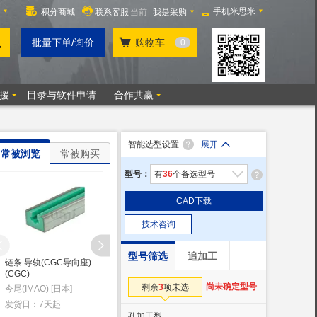
智能选型设置
展开
常被浏览
常被购买
型号：
有
36
个备选型号
CAD下载
技术咨询
型号筛选
追加工
链条 导轨(CGC导向座)
链条导向件 L尺寸选择
链条导向件 带C型槽/L
(CGC)
型
尺寸选择型/L尺寸指定
型
尚未确定型号
剩余
3
项未选
今尾(IMAO) [日本]
米思米(MISUMI)
米思米(MISUMI)
发货日：7天起
发货日：7天起
发货日：7天起
孔加工型