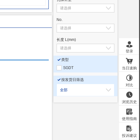
No.
长度 L
(mm)
类型
SGDT
按发货日筛选
全部