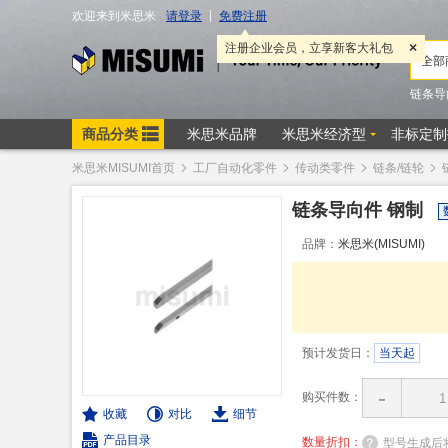
米思米MISUMI首页
工厂自动化零件
传动类零件
链条/链轮
链条导向件 钢制
品牌：
米思米(MISUMI)
预计发货日：
当天起
-
购买件数：
收藏
对比
细节
产品目录
数量折扣：
型号生成后