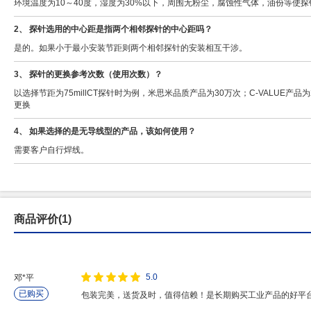
环境温度为10～40度，湿度为30%以下，周围无粉尘，腐蚀性气体，油份等使
2、 探针选用的中心距是指两个相邻探针的中心距吗？
是的。如果小于最小安装节距则两个相邻探针的安装相互干涉。
3、 探针的更换参考次数（使用次数）？
以选择节距为75millCT探针时为例，米思米品质产品为30万次；C-VALU
更换
4、 如果选择的是无导线型的产品，该如何使用？
需要客户自行焊线。
商品评价(1)
5.0
邓*平
已购买
包装完美，送货及时，值得信赖！是长期购买工业产品的好平