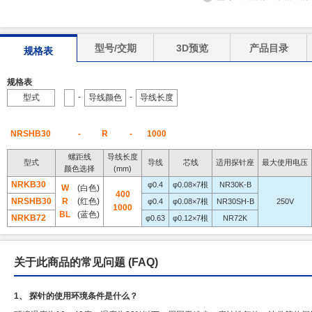
型号/交期
3D预览
产品目录
规格表
规格表
-
-
型式
导线颜色
导线长度
NRSHB30
-
R
-
1000
螺距线
导线长度
型式
导线
芯线
适用探针座
最大使用电压
颜色选择
(mm)
NRKB30
φ0.4
φ0.08×7根
NR30K-B
W
(白色)
400
NRSHB30
R
(红色)
φ0.4
φ0.08×7根
NR30SH-B
250V
1000
BL
(蓝色)
NRKB72
φ0.63
φ0.12×7根
NR72K
关于此商品的常见问题
(FAQ)
1、 探针的使用环境条件是什么？