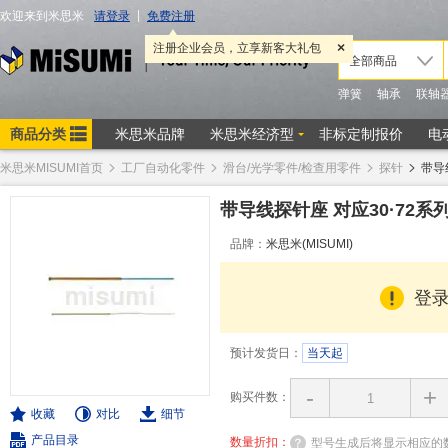
米思米MISUMI首页
工厂自动化零件
滑台/光学零件/检查用零件
探针
带导
带导线探针座 对应30·72系
品牌：
米思米(MISUMI)
登
预计发货日：
当天起
-
+
购买件数：
收藏
对比
细节
产品目录
数量折扣：
型号生成后将显示相应的