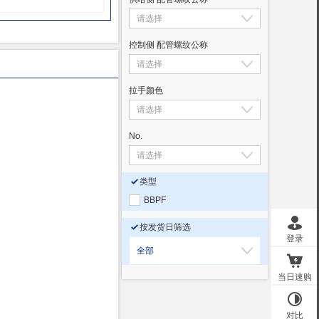
控制侧 配管螺纹公称
拉手颜色
No.
类型
BBPF
按发货日筛选
全部