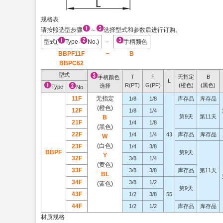
规格表
请按照选型步骤
～
选择型式和参数后进行订购。
－
型式(
Type·
No.)
手柄颜色
－
BBPF11F
B
BBPC62
型式
T
F
无指定
B
手柄颜色
L
R(PT)
G(PF)
(橙色)
(黑色)
选择
Type
No.
11F
无指定
1/8
1/8
库存品
库存品
(橙色)
12F
1/8
1/4
第9天
第11天
B
21F
1/4
1/8
(黑色)
22F
1/4
1/4
43
库存品
库存品
W
(白色)
23F
1/4
3/8
BBPF
第9天
Y
32F
3/8
1/4
(黄色)
33F
3/8
3/8
库存品
第11天
BL
34F
3/8
1/2
(蓝色)
第9天
43F
1/2
3/8
55
44F
1/2
1/2
库存品
库存品
材质规格