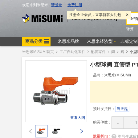
米思米MISUMI首页
工厂自动化零件
配管零件
阀
阀
小型
小型球阀 直管型 P
品牌：
米思米(MISUMI)
预计发货日：
当天起
查看大图
-
购买件数：
数量折扣：
型号生成后