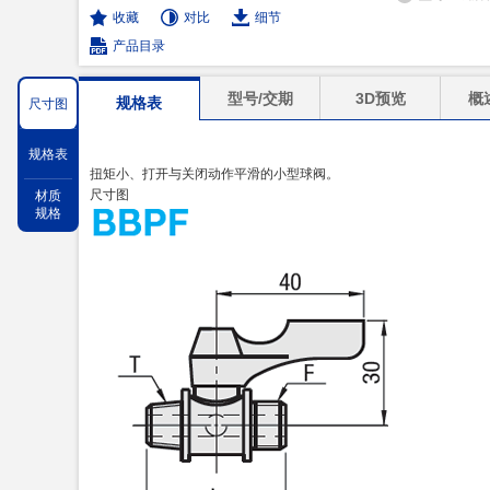
收藏
对比
细节
产品目录
型号/交期
3D预览
概
规格表
尺寸图
规格表
扭矩小、打开与关闭动作平滑的小型球阀。
尺寸图
材质
规格