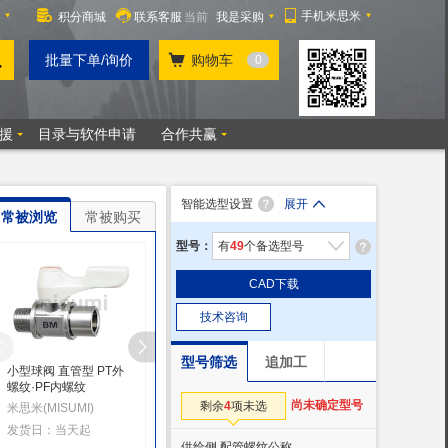
智能选型设置
展开
常被浏览
常被购买
型号：
有
49
个备选型号
CAD下载
技术咨询
型号筛选
追加工
小型球阀 直管型 PT外
球阀 大流量PT内螺纹/
球阀 不锈钢型 PT
螺纹·PF内螺纹
内螺纹
螺纹·内螺纹
尚未确定型号
剩余
4
项未选
米思米(MISUMI)
米思米(MISUMI)
米思米(MISUMI)
发货日：当天起
发货日：当天
发货日：当天
供给侧 配管螺纹公称