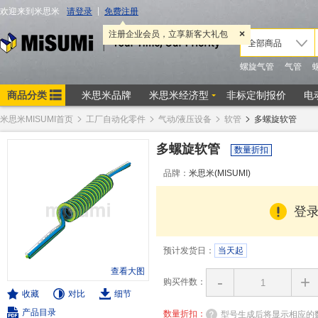
米思米MISUMI首页
工厂自动化零件
气动/液压设备
软管
多螺旋软管
多螺旋软管
数量折扣
品牌：
米思米(MISUMI)
登
预计发货日：
当天起
查看大图
-
+
购买件数：
收藏
对比
细节
产品目录
数量折扣：
型号生成后将显示相应的