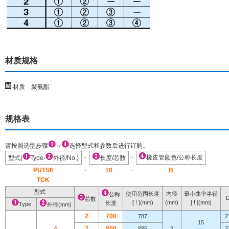
材质规格
材质 聚氨酯
规格表
请按照选型步骤
～
选择型式和参数后进行订购。
-
-
橡皮管颜色/公称长度
型式(
Type·
外径/No.)
长度/芯数
-
-
PUTS6
10
B
TCK
型式
使用范围长度
内径
最小曲率半径
公称
芯数
[ ! ]
(mm)
(mm)
[ ! ]
(mm)
长度
Type
外径(mm)
2
7
0
0
787
2
15
4
3
8
0
0
885
2
2