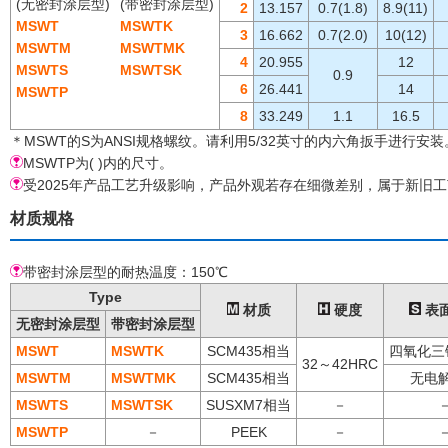
(无密封涂层型)
(带密封涂层型)
2
13.157
0.7(1.8)
8.9(11)
MSWT
MSWTK
3
16.662
0.7(2.0)
10(12)
MSWTM
MSWTMK
4
20.955
12
MSWTS
MSWTSK
0.9
6
26.441
14
MSWTP
8
33.249
1.1
16.5
＊MSWT的S为ANSI规格螺纹。请利用5/32英寸的内六角扳手进行安装
MSWTP为( )内的尺寸。
受2025年产品工艺升级影响，产品外观若存在细微差别，属于新旧
材质规格
带密封涂层型的耐热温度：150℃
Type
材质
硬度
表
无密封涂层型
带密封涂层型
MSWT
MSWTK
SCM435相当
四氧化三
32～42HRC
MSWTM
MSWTMK
SCM435相当
无电
MSWTS
MSWTSK
SUSXM7相当
－
MSWTP
－
PEEK
－