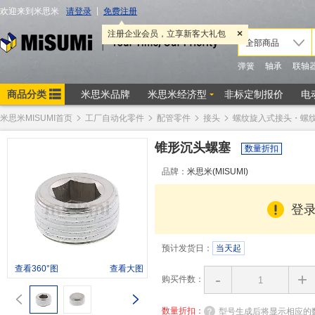
米思米MISUMI首页
工厂自动化零件
配管零件
接头
螺纹旋入式接头・螺
锥形沉头螺塞
数量折扣
品牌：
米思米(MISUMI)
登
预计发货日：
当天起
查看360°图
查看大图
-
+
购买件数：
数量折扣：
型号生成后将显示相应的