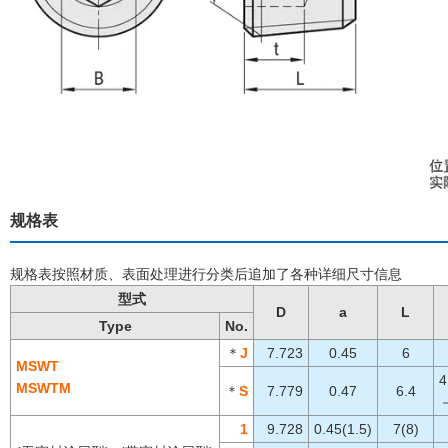
规格表
规格表按照材质、表面处理进行分类后追加了各种详细尺寸信息
型式
D
a
L
Type
No.
＊
J
7.723
0.45
6
MSWT
4
MSWTM
＊
S
7.779
0.47
6.4
－
1
9.728
0.45(1.5)
7(8)