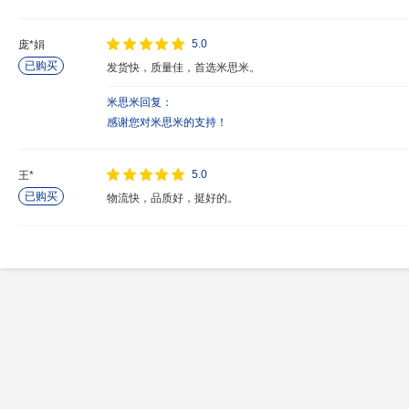
5.0
庞*娟
已购买
发货快，质量佳，首选米思米。
米思米回复：
感谢您对米思米的支持！
5.0
王*
已购买
物流快，品质好，挺好的。