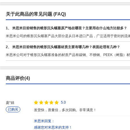
关于此商品的常见问题
(FAQ)
1、 米思米目前销售的锥形沉头螺塞原产地在哪里？主要用在什么地方比较多？
米思米公司的锥形沉头螺塞产品大部分是从日本进口产品，广泛适用于密封的流
2、 米思米目前销售的锥形沉头螺塞材质主要有哪几种？表面处理有几种？
米思米公司对于锥形沉头螺塞准备的材质产品有碳钢、不锈钢、PEEK（树脂）
商品评价(4)
5.0
庞*娟
已购买
发货快，质量佳，多次回购。非常满意！
米思米回复：
感谢您对米思米的支持！