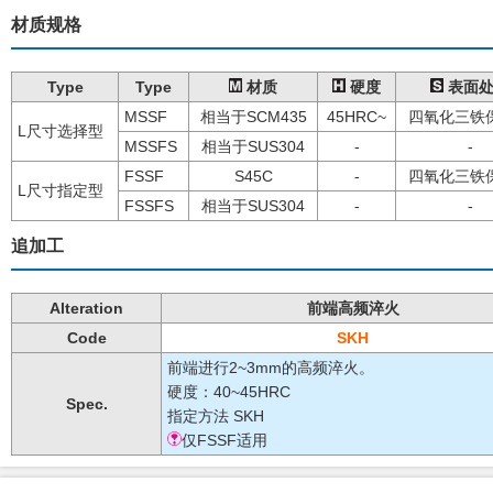
材质规格
Type
Type
材质
硬度
表面处
MSSF
相当于SCM435
45HRC~
四氧化三铁
L尺寸选择型
MSSFS
相当于SUS304
-
-
FSSF
S45C
-
四氧化三铁
L尺寸指定型
FSSFS
相当于SUS304
-
-
追加工
Alteration
前端高频淬火
Code
SKH
前端进行2~3mm的高频淬火。
硬度：40~45HRC
Spec.
指定方法
SKH
仅FSSF适用