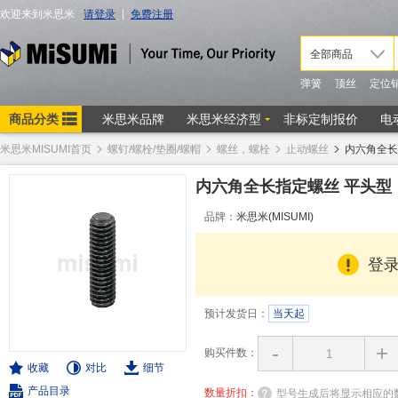
米思米MISUMI首页
螺钉/螺栓/垫圈/螺帽
螺丝，螺栓
止动螺丝
内六角全长
内六角全长指定螺丝 平头型
品牌：
米思米(MISUMI)
登
预计发货日：
当天起
-
+
购买件数：
收藏
对比
细节
产品目录
数量折扣：
型号生成后将显示相应的