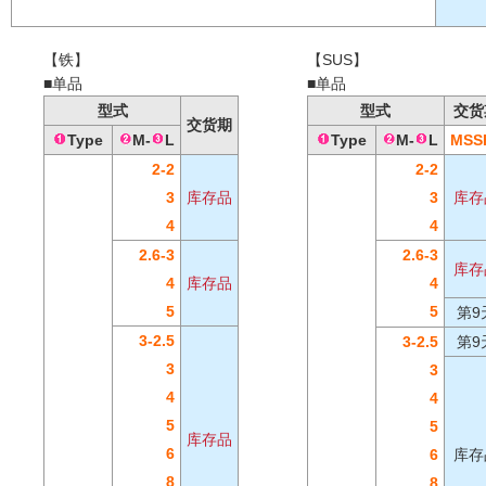
【铁】
【SUS】
■单品
■单品
型式
型式
交货
交货期
Type
M-
L
Type
M-
L
MSS
2-2
2-2
3
库存品
3
库存
4
4
2.6-3
2.6-3
库存
4
库存品
4
5
5
第9
3-2.5
3-2.5
第9
3
3
4
4
5
5
库存品
6
6
库存
8
8