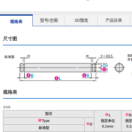
型号/交期
3D预览
产品目录
规格表
尺寸图
规格表
①h9
型式
L
B
Type
指定单位
指
D
0.1mm
0.
标准型