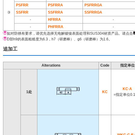
PSFRR
PSFRRA
PSFRRGA
③
SSFRR
SSFRRA
SSFRRGA
-
HFRRA
-
-
PHFRRA
-
如对防锈有要求，请优先选择无电解镀镍表面处理和SUS304材质产品。请点击
D部h9的表面粗糙度为6.3，h7（研磨棒）、g6（研磨棒）为1.6。
追加工
Alterations
Code
指定单位
KC·A
1处
KC
=指定单位0.