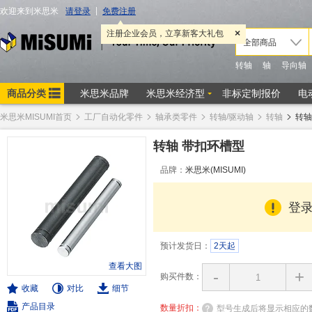
米思米MISUMI首页
工厂自动化零件
轴承类零件
转轴/驱动轴
转轴
转轴
转轴 带扣环槽型
品牌：
米思米(MISUMI)
登
预计发货日：
2天起
查看大图
-
+
购买件数：
收藏
对比
细节
产品目录
数量折扣：
型号生成后将显示相应的