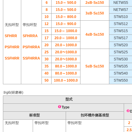
6
15.0
～ 5
00.0
2≤B·S≤150
NETWS5
8
15.0
～
500.0
NETWS7
3≤B·S≤150
10
15.0
～ 8
00.0
STWS10
12
15.0
～ 9
00.0
STWS12
无扣环型
带扣环型
15
15.0
～ 10
00.0
STWS15
4≤B·S≤150
SFHRR
SFHRRA
17
20.0
～ 10
00.0
STWS17
20
20.0
～
1000.0
STWS20
PSFHRR
PSFHRRA
25
20.0〜1000.0
STWS25
SSFHRR
SSFHRRA
30
20.0〜1000.0
STWS30
35
80.0～
1000.0
5≤B·S≤150
STWS35
40
80.0～
1000.0
STWS40
50
100.0～
1000.0
STWS50
③g6(研磨棒)
型式
Type
标准型
扣环槽外侧基准型
无扣环型
带扣环型
带扣环型
2
2.5