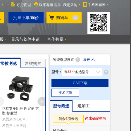
智能选型设置
展开
常被浏览
常被购买
型号：
有
33
个备选型号
CAD下载
技术咨询
型号筛选
追加工
丝杠支座组件 固定侧 方
丝杠支座组件 固定侧 方
丝杠支座组件 中负载 
型 标准型
型 0级轴承型
定侧 方型 狭小间距型
尚未确定型号
剩余
6
项未选
米思米(MISUMI)
米思米(MISUMI)
米思米(MISUMI)
发货日：当天起
发货日：当天起
发货日：当天
轴径d
(φ)