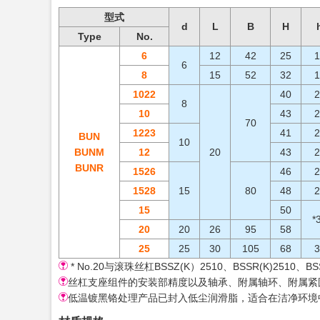
型式
d
L
B
H
Type
No.
6
12
42
25
1
6
8
15
52
32
1
1022
40
2
8
10
43
2
70
1223
41
2
BUN
10
BUNM
12
20
43
2
BUNR
1526
46
2
1528
15
80
48
2
15
50
*
20
20
26
95
58
25
25
30
105
68
3
* No.20与滚珠丝杠BSSZ(K）2510、BSSR(K)
丝杠支座组件的安装部精度以及轴承、附属轴环、附属紧
低温镀黑铬处理产品已封入低尘润滑脂，适合在洁净环