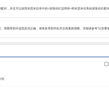
好配对，并且可以按照米思米目录中的<滚珠丝杠适用表>和米思米在售的滚珠丝杠配
、周围零部件选型是否正确，请将各零部件松开后再重新调整。详细请参考"注意事项
务优