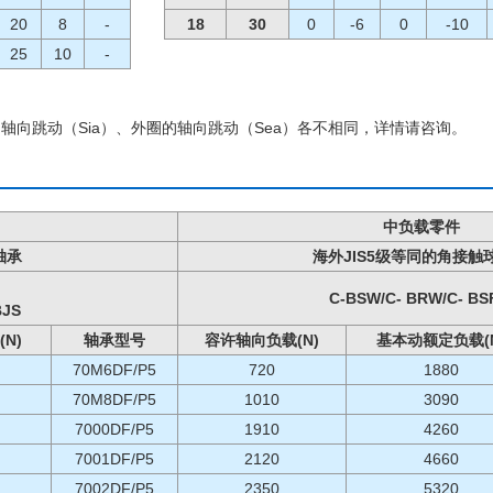
20
8
-
18
30
0
-6
0
-10
25
10
-
的轴向跳动（Sia）、外圈的轴向跳动（Sea）各不相同，详情请咨询。
中负载零件
轴承
海外JIS5级等同的角接触
C-BSW/C- BRW/C- B
BJS
N)
轴承型号
容许轴向负载(N)
基本动额定负载(N
70M6DF/P5
720
1880
70M8DF/P5
1010
3090
7000DF/P5
1910
4260
7001DF/P5
2120
4660
7002DF/P5
2350
5320