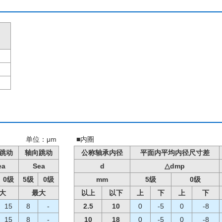
单位：μm
■内圈
跳动
轴向跳动
公称轴承内径
平面内平均内径尺寸差
ea
Sea
d
△dmp
0级
5级
0级
mm
5级
0级
大
最大
以上
以下
上
下
上
下
15
8
-
2.5
10
0
-5
0
-8
15
8
-
10
18
0
-5
0
-8