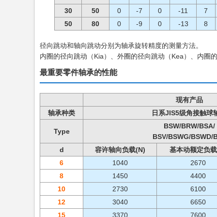
30
50
0
-7
0
-11
7
50
80
0
-9
0
-13
8
径向跳动和轴向跳动分别为轴承旋转精度的测量方法。
内圈的径向跳动（Kia）、外圈的径向跳动（Kea）、内圈
最重要零件轴承的性能
现有产品
轴承种类
日系JIS5级角接触球
BSW/BRW/BSA/
Type
BSV/BSWG/BSWD/
d
容许轴向负载(N)
基本动额定负载(
6
1040
2670
8
1450
4400
10
2730
6100
12
3040
6650
15
3370
7600