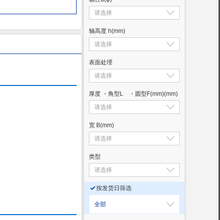
轴高度 h
(mm)
表面处理
厚度 ・角型L ・圆型F(mm)
(mm)
宽 B
(mm)
类型
按发货日筛选
全部