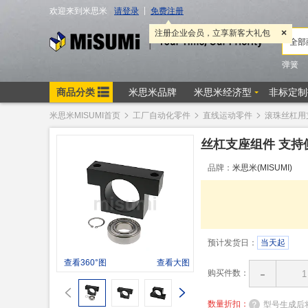
米思米MISUMI首页
工厂自动化零件
直线运动零件
滚珠丝杠用
丝杠支座组件 支持
品牌：
米思米(MISUMI)
预计发货日：
当天起
查看360°图
查看大图
-
购买件数：
数量折扣：
型号生成后