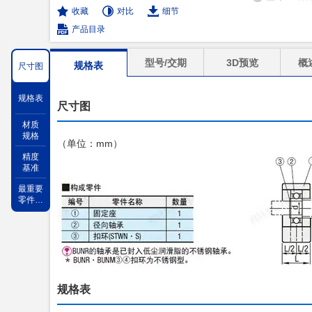
收藏
对比
细节
产品目录
型号/交期
3D预览
概
规格表
尺寸图
规格表
尺寸图
材质
规格
（单位：mm）
精度
基准
最重要
零件轴
承的性
能
规格表