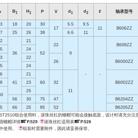
B
H
d
d
h
P
V
ℓ
轴承型号
1
1
1
2
3
18
20
30
5.5
9.5
17
11
B606ZZ
7
25
26
38
6.6
11
2
21
22
B608ZZ
5
24
36
52
9
3
22
26
B6000ZZ
5
24
6
21
-
-
8
41
23
60
32
B6002ZZ
25
11
30
56
30
75
47
B6204ZZ
5
66
25
85
52
B6205ZZ
2510、BSST2510组合使用时，滚珠丝杠的螺帽可能会接触底面，设计时请充分注
固螺帽详情
P.529
滚珠丝杠适用表
P.526
境中使用。
组装时需要附件，因此请妥善保管。