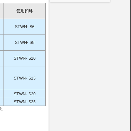
使用扣环
STWN· S6
STWN· S8
STWN· S10
STWN· S15
STWN· S20
STWN· S25
意。