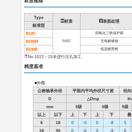
材质规格
Type
材质
表面处理
标准型
BUN
四氧化三铁保护膜
BUNM
S45C
无电解镀镍
BUNR
低温镀黑铬
No.1022～25未进行沉孔加工
精度基准
■外圈
公称轴承外径
平面内平均外径尺寸差
径向
D
△Dmp
K
mm
5级
0级
5级
以上
以下
上
下
上
下
最
6
18
0
-5
0
-8
5
18
30
0
-6
0
-9
6