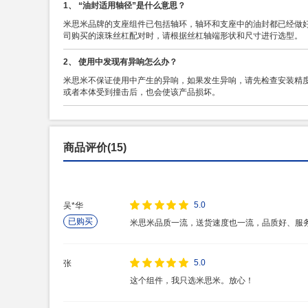
1、 “油封适用轴径”是什么意思？
米思米品牌的支座组件已包括轴环，轴环和支座中的油封都已经做
司购买的滚珠丝杠配对时，请根据丝杠轴端形状和尺寸进行选型。
2、 使用中发现有异响怎么办？
米思米不保证使用中产生的异响，如果发生异响，请先检查安装精度
或者本体受到撞击后，也会使该产品损坏。
商品评价(15)
5.0
吴*华
已购买
米思米品质一流，送货速度也一流，品质好、服
5.0
张
这个组件，我只选米思米。放心！