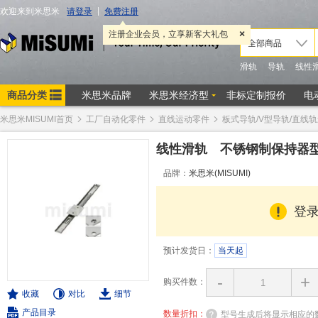
米思米MISUMI首页
工厂自动化零件
直线运动零件
板式导轨/V型导轨/直线
线性滑轨 不锈钢制保持器
品牌：
米思米(MISUMI)
登
预计发货日：
当天起
-
+
购买件数：
收藏
对比
细节
产品目录
数量折扣：
型号生成后将显示相应的