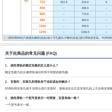
6
0
720
651.9
616.9
9
800
−
696.9
−
880
−
776.9
−
960
−
856.9
−
1040
−
936.9
−
1200
−
1096.9
−
[ ! ]
请利用M4内六角圆头螺栓(此处)或十字孔圆头小螺丝(此处)进行滑轨的安装。*KSRM6
关于此商品的常见问题
(FAQ)
1、 线性滑轨的额定负载的定义是什么？
额定负载为拉出侧滑轨抽出时其中间部的静负载。
2、 安装时，安装孔和滑轨有干涉应该如何解决？
对滑轨和安装孔相干涉部分进行安装时，请移动定位孔至安装孔的上方后再安装
3、 线性滑轨一个型号是表示一对两根，还是单独一根？
一个型号表示一根。