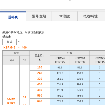
型号/交期
3D预览
概述/特性
规格表
采用不锈钢材质、耐腐蚀性能优良！
规格表
−
型式
L
−
KSRM45
400
型式
行程
固定尺寸
KSRM45
KSRM60
KSRM45
L
Type
No.
KSRT45
KSRT60
KSRT45
160
91.9
56.9
2
240
171.9
136.9
3
320
251.9
216.9
4
400
331.9
296.9
5
480
411.9
376.9
6
560
491.9
456.9
7
45
KSRM
640
571.9
536.9
8
KSRT