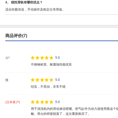
4、 线性滑轨有哪些优点？
适合轻载传送，手动操作及粗定位等用途。
商品评价(7)
5.0
小*
不锈钢材质、耐腐蚀性能优良
5.0
张
结实，不晃动，非常不错
5.0
(日本客户)
用于清洗机内的滑动淋浴喷嘴。把气缸作为动力源使用着这个
畅。滑台的焊接脱落了，这次重新购买了。