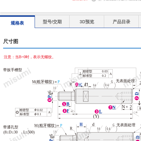
型号/交期
3D预览
产品目录
规格表
尺寸图
注意：当B=0时，表示无螺纹。
带扳手槽型
精密型
0.03
A
标准型
0.2
无表面处理
G
(粗牙螺纹)＝
P
M
R
SC
0.4
0.4
1.6
g6
D
P
B
×
2
N
N
0.02
精密型
F
L
1.6
A
1.6
0.1
标准型
(
Y
)
H
d
无表面处理
G
(粗牙螺纹)＝
P
M
带通孔型
R
0.4
0.4
1.6
，
(8≤D≤30
L≤500)
g6
D
P