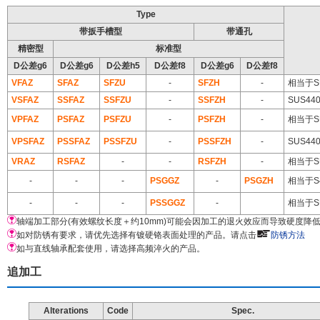
Type
带扳手槽型
带通孔
精密型
标准型
D公差g6
D公差g6
D公差h5
D公差f8
D公差g6
D公差f8
VFAZ
SFAZ
SFZU
-
SFZH
-
相当于S
VSFAZ
SSFAZ
SSFZU
-
SSFZH
-
SUS4
VPFAZ
PSFAZ
PSFZU
-
PSFZH
-
相当于S
VPSFAZ
PSSFAZ
PSSFZU
-
PSSFZH
-
SUS4
VRAZ
RSFAZ
-
-
RSFZH
-
相当于S
-
-
-
PSGGZ
-
PSGZH
相当于S
-
-
-
PSSGGZ
-
相当于S
轴端加工部分(有效螺纹长度＋约10mm)可能会因加工的退火效应而导致硬度降
如对防锈有要求，请优先选择有镀硬铬表面处理的产品。请点击
防锈方法
如与直线轴承配套使用，请选择高频淬火的产品。
追加工
Alterations
Code
Spec.