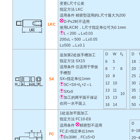
变更L尺寸公差
指定方法
LKC
适用条件
精密型适用的L尺寸最大为200
D-P≤2时不适用
LKC
使用LKC时，L尺寸指定单位可为0.1mm
L＜200 →L±0.03
200≤L＜500 →L±0.05
L≥500 →L±0.1
ℓ
D
W
D
追加第2处扳手槽加工
1
指定方法
SX15
6
5
18
适用条件
仅适用于带扳
8
7
8
20
手槽型
10
8
25
SX=指定单位1mm
SX
12
10
30
SC+SX+ℓ
×2＜L
1
13
11
35
SX≥0
10
加工的两平面不保证
15
13
40
在同一水平面上
16
14
50
1处追加平面加工
指定方法
FC10-E8
D
适用条件
精密型不适用
6~1
FC,E=指定单位1mm
FC
D≤30时，FC≤5×D
20~