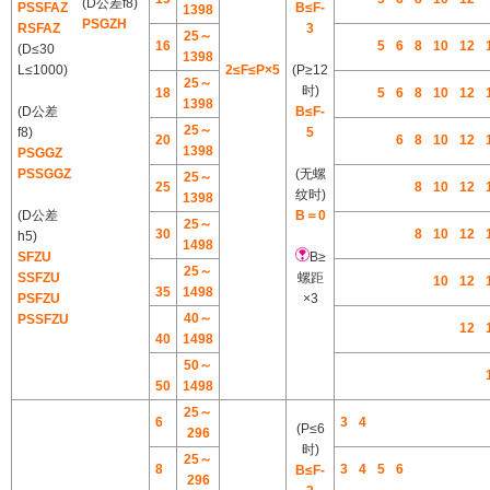
(D公差f8)
PSSFAZ
B≤F-
1398
PSGZH
RSFAZ
3
25～
16
5
6
8
10
12
(D≤30
1398
L≤1000)
2≤F≤P×5
(P≥12
25～
时)
18
5
6
8
10
12
1398
(D公差
B≤F-
25～
f8)
5
20
6
8
10
12
1398
PSGGZ
PSSGGZ
(无螺
25～
25
8
10
12
纹时)
1398
(D公差
B＝0
25～
30
8
10
12
h5)
1498
SFZU
B≥
25～
SSFZU
螺距
10
12
35
1498
PSFZU
×3
40～
PSSFZU
12
40
1498
50～
50
1498
25～
6
3
4
(P≤6
296
时)
25～
8
3
4
5
6
B≤F-
296