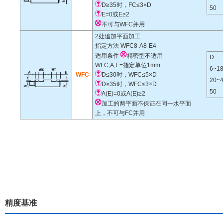
D≥35时，FC≤3×D
50
E=0或E≥2
不可与WFC并用
2处追加平面加工
指定方法
WFC8-A8-E4
适用条件
精密型不适用
D
WFC,A,E=指定单位1mm
6~1
WFC
D≤30时，WFC≤5×D
20~
D≥35时，WFC≤3×D
50
A(E)=0或A(E)≥2
加工的两平面不保证在同一水平面
上，不可与FC并用
精度基准