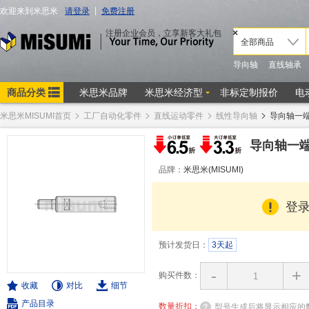
米思米MISUMI首页
工厂自动化零件
直线运动零件
线性导向轴
导向轴一
导向轴一
品牌：
米思米(MISUMI)
登
预计发货日：
3天起
-
+
购买件数：
收藏
对比
细节
产品目录
数量折扣：
型号生成后将显示相应的