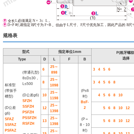
B
×
2
N
F
L
1.6
1.6
(
Y
)
L
。
×
3
≤
L
必须满足
N
全长
F=B
L
时
,
请指定
B
尺寸为
尺寸、
F
尺寸优先加工，因此产品的
B
尺
D=P
。但由于
规格表
型式
指定单位1mm
P(粗牙螺纹
选择
Type
D
L
F
B
25～
6
3
4
5
6
(带通孔型)
898
8≤D≤30，
25～
8
3
4
5
6
8
L≤500
标准型
1098
(带扳手
(P≤6
25～
(D公差g6)
10
4
5
6
8
10
槽型)
时)
1198
SFZH
B≤F-
25～
SSFZH
(D公差
2
12
5
6
8
10
12
1398
PSFZH
g6)
PSSFZH
25～
SFAZ
(P＝
13
5
6
8
10
12
RSFZH
1398
SSFAZ
8・10
PSFAZ
时)
25～
15
5
6
8
10
12