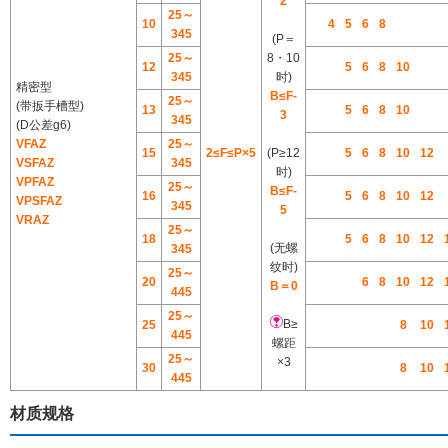
2
25～
10
4
5
6
8
345
(P＝
25～
8・10
12
5
6
8
10
345
时)
精密型
B≤F-
25～
(带扳手槽型)
13
5
6
8
10
3
345
(D公差g6)
VFAZ
25～
15
2≤F≤P×5
(P≥12
5
6
8
10
12
VSFAZ
345
时)
VPFAZ
25～
B≤F-
16
5
6
8
10
12
VPSFAZ
345
5
VRAZ
25～
18
5
6
8
10
12
(无螺
345
纹时)
25～
20
6
8
10
12
B＝0
445
25～
B≥
25
8
10
445
螺距
25～
×3
30
8
10
445
材质规格