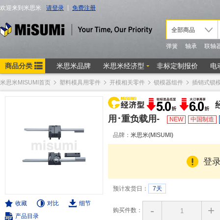
米思米MISUMI首页
塑料模具用零件
开模相关零件
锁模器组件
插销式锁
用･重负载用-
NEW
中国制造
品牌：
米思米(MISUMI)
登
预计发货日：
7天
收藏
对比
细节
-
+
购买件数：
产品目录