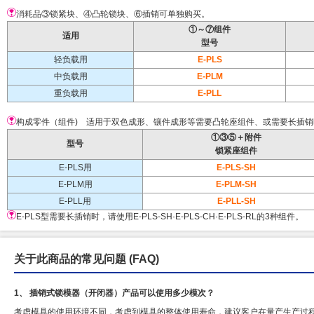
消耗品③锁紧块、④凸轮锁块、⑥插销可单独购买。
①～⑦组件
适用
型号
轻负载用
E-PLS
中负载用
E-PLM
重负载用
E-PLL
构成零件（组件) 适用于双色成形、镶件成形等需要凸轮座组件、或需要长插销
①③⑤＋附件
型号
锁紧座组件
E-PLS用
E-PLS-SH
E-PLM用
E-PLM-SH
E-PLL用
E-PLL-SH
E-PLS型需要长插销时，请使用E-PLS-SH·E-PLS-CH·E-PLS-RL的3种组件。
关于此商品的常见问题
(FAQ)
1、 插销式锁模器（开闭器）产品可以使用多少模次？
考虑模具的使用环境不同，考虑到模具的整体使用寿命，建议客户在量产生产过