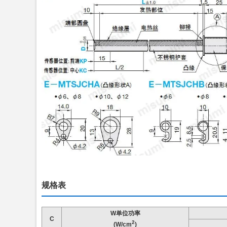
规格表
W单位功率
C
2
(W/cm
)