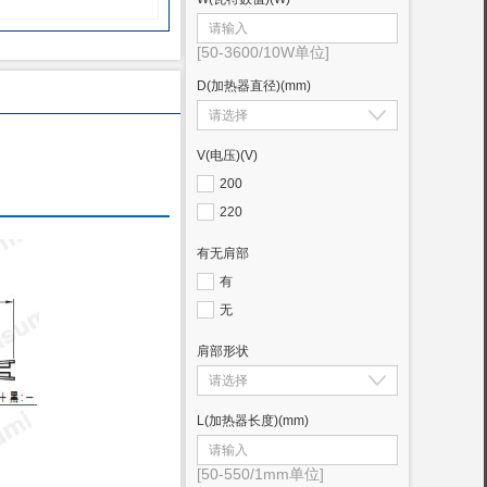
[50-3600/10W单位]
D(加热器直径)
(mm)
V(电压)
(V)
200
220
有无肩部
有
无
肩部形状
L(加热器长度)
(mm)
[50-550/1mm单位]