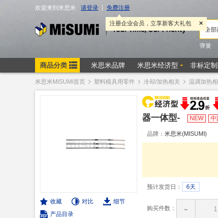
米思米MISUMI首页
塑料模具用零件
冷却/加热相关
温调加热相
器一体型-
NEW
中
品牌：
米思米(MISUMI)
预计发货日：
6天
收藏
对比
细节
-
购买件数：
产品目录