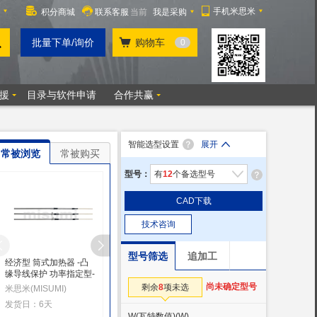
智能选型设置
展开
常被浏览
常被购买
型号：
有
12
个备选型号
CAD下载
技术咨询
型号筛选
追加工
经济型 筒式加热器 -凸
筒式加热器 -JIS型 无凸
筒式加热器 -标准型/凸
缘导线保护 功率指定型-
缘-
缘型-
尚未确定型号
剩余
8
项未选
米思米(MISUMI)
米思米(MISUMI)
米思米(MISUMI)
发货日：6天
发货日：8天
发货日：当天起
W(瓦特数值)
(W)