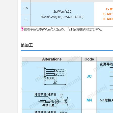
9.5
E- 
2
2≤W/cm
≤15
E- MT
2
W/cm
=W/{Dx(L-25)x3.14/100}
E- MT
13
2
2
请在单位功率(W/cm
)为2≤W/cm
≤15的范围内指定功率W。
追加工