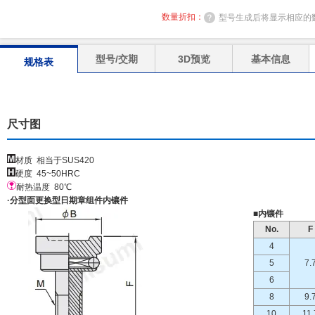
数量折扣：
型号生成后将显示相应的
型号/交期
3D预览
基本信息
规格表
尺寸图
材质 相当于SUS420
硬度 45~50HRC
耐热温度 80℃
·分型面更换型日期章组件内镶件
■内镶件
No.
F
4
5
7.
6
8
9.
10
11.