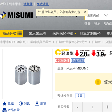
米思米MISUMI首页
塑料模具用零件
日期章/回收章/排气元件
日期章
分型
中国制造
数量折扣
品牌：
米思米(MISUMI)
登
预计发货日：
7天
收藏
对比
细节
-
+
购买件数：
产品目录