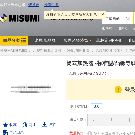
米思米MISUMI首页
塑料模具用零件
冷却/加热相关
温调加热相关零件
筒
筒式加热器 -标准型/凸缘导
品牌：
米思米(MISUMI)
登
预计发货日：
8天
-
+
购买件数：
收藏
对比
细节
产品目录
数量折扣：
型号生成后将显示相应的