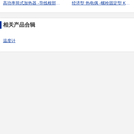
高功率筒式加热器 -导线根部强化型 L尺寸/W尺寸/凸缘选择-
经济型 热电偶 -螺栓固定型 K型/J型-
相关产品合辑
温度计