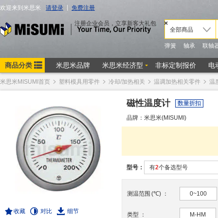
米思米MISUMI首页
塑料模具用零件
冷却/加热相关
温调加热相关零件
温
磁性温度计
数量折扣
品牌：米思米(MISUMI)
型号：
有
2
个备选型号
测温范围
(
℃
)
：
0~100
收藏
对比
细节
类型
：
M-HM