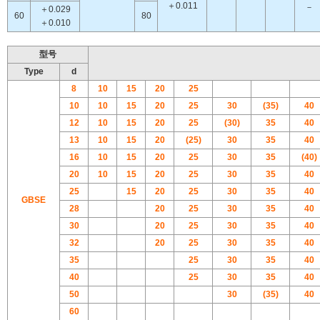
＋0.011
－
＋0.029
60
80
＋0.010
型号
Type
d
8
10
15
20
25
10
10
15
20
25
30
(35)
40
12
10
15
20
25
(30)
35
40
13
10
15
20
(25)
30
35
40
16
10
15
20
25
30
35
(40)
20
10
15
20
25
30
35
40
25
15
20
25
30
35
40
GBSE
28
20
25
30
35
40
30
20
25
30
35
40
32
20
25
30
35
40
35
25
30
35
40
40
25
30
35
40
50
30
(35)
40
60