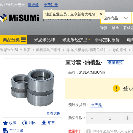
米思米MISUMI首页
塑料模具用零件
导向/推板导向/精定位组件
导向零件
直导套 -油槽型-
数量折扣
品牌：
米思米(MISUMI)
登
预计发货日：
当天起
查看大图
-
+
购买件数：
收藏
对比
细节
产品目录
数量折扣：
型号生成后将显示相应的