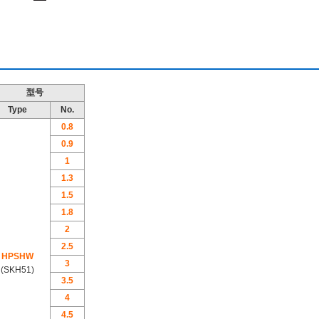
型号
Type
No.
0.8
0.9
1
1.3
1.5
1.8
2
2.5
HPSHW
3
(SKH51)
3.5
4
4.5