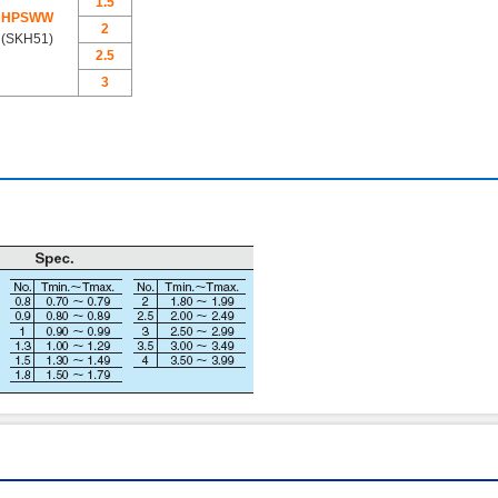
1.5
HPSWW
2
(SKH51)
2.5
3