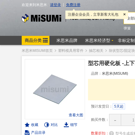
米思米MISUMI首页
塑料模具用零件
抽芯相关
块状型芯/固定块
型芯用硬化板 -上下
品牌：
米思米(MISUMI)
预计发货日：
5天起
查看大图
-
购买件数：
收藏
对比
细节
产品目录
数量折扣：
型号生成后