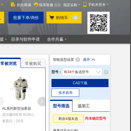
智能选型设置
展开
常被浏览
常被购买
型号：
有
34
个备选型号
CAD下载
技术咨询
型号筛选
追加工
AL系列新型油雾器
电磁阀电接口插件
PD 螺纹侧三通 快插式
VUVG系列用/L/VL型
气动管接头
尼尔森(NEW SUN) [中国台湾]
尚未确定型号
剩余
4
项未选
费斯托(FESTO) [德国]
恒立(ETERNAL) [中国]
发货日：20天
发货日：10天
发货日：15天
厚度(T尺寸公差)