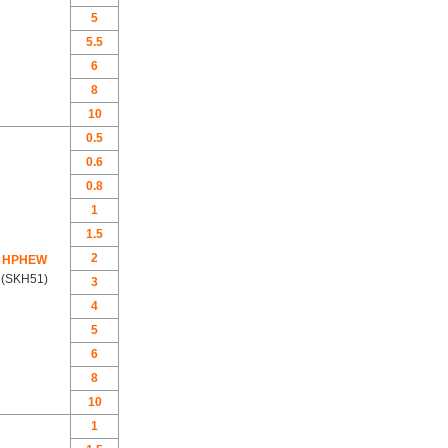
5
5.5
6
8
10
0.5
0.6
0.8
1
1.5
2
HPHEW
(SKH51)
3
4
5
6
8
10
1