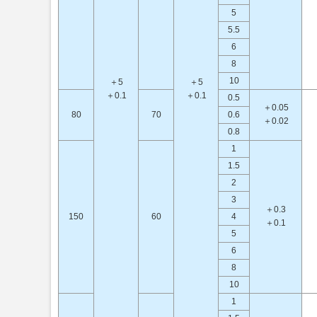
5
5.5
6
8
10
＋5
＋5
＋0.1
＋0.1
0.5
＋0.05
80
70
0.6
＋0.02
0.8
1
1.5
2
3
＋0.3
150
60
4
＋0.1
5
6
8
10
1