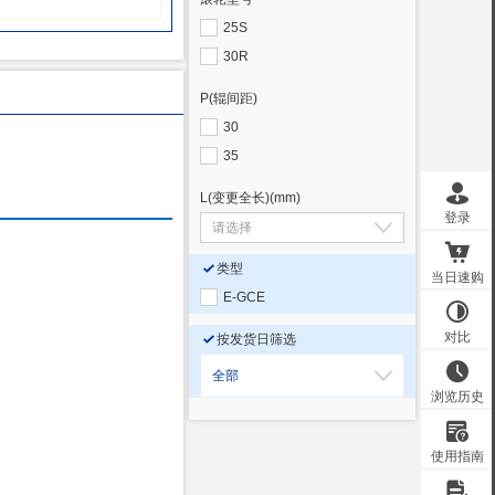
25S
30R
P(辊间距)
30
35
L(变更全长)
(mm)
类型
E-GCE
按发货日筛选
全部