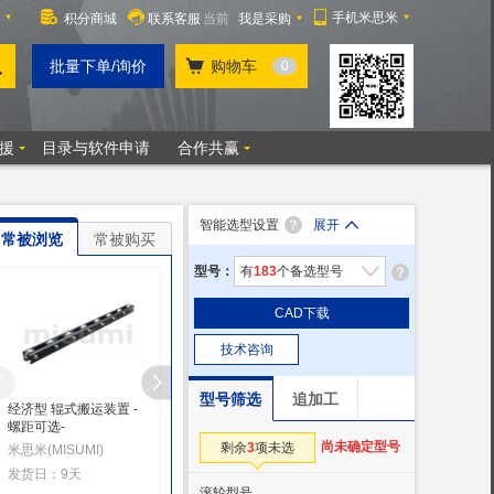
智能选型设置
展开
常被浏览
常被购买
型号：
有
183
个备选型号
CAD下载
技术咨询
型号筛选
追加工
经济型 辊式搬运装置 -
经济型 辊式搬运装置 -
经济型 辊式搬运装置
螺距可选-
M12安装螺栓型-
米思米(MISUMI)
尚未确定型号
剩余
3
项未选
米思米(MISUMI)
米思米(MISUMI)
发货日：6天
发货日：9天
发货日：9天
滚轮型号