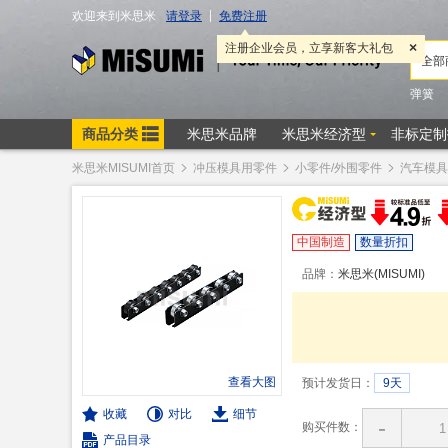
米思米MISUMI首页
冲压模具用零件
小零件/外围零件
汽车模具
中国制造
数量折扣
品牌：
米思米(MISUMI)
查看大图
预计发货日：
9天
收藏
对比
细节
-
购买件数：
产品目录