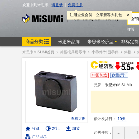
米思米MISUMI首页
冲压模具用零件
小零件/外围零件
斜楔
中国制造
数量折扣
品牌：
米思米(MISUMI)
查看大图
预计发货日：
10天
收藏
对比
细节
-
购买件数：
产品目录