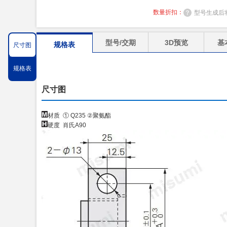
数量折扣：
型号生成后
型号/交期
3D预览
基
规格表
尺寸图
规格表
尺寸图
材质 ① Q235 ②聚氨酯
硬度 肖氏A90