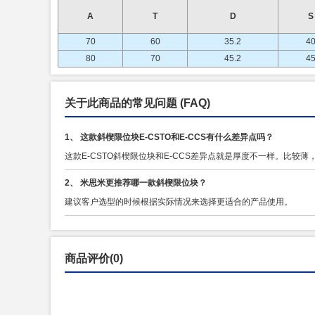
A
T
D
S
70
60
35.2
4
80
70
45.2
4
关于此商品的常见问题
(FAQ)
1、 这款斜楔限位块E-CSTO和E-CCS有什么差异点吗？
这款E-CSTO斜楔限位块和E-CCS差异点就是厚度不一样。比较
2、 米思米更推荐哪一款斜楔限位块？
建议客户选型的时候根据实际情况来选择更适合的产品使用。
商品评价(0)