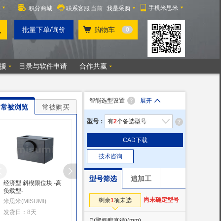
智能选型设置
展开
常被浏览
常被购买
型号：
有
2
个备选型号
CAD下载
技术咨询
型号筛选
追加工
经济型 斜楔限位块 -高
经济型 聚氨酯吸震组件
经济型 聚氨酯缓冲限
负载型-
-E-ESUB+E-PHN组件-
块
尚未确定型号
剩余
1
项未选
米思米(MISUMI)
米思米(MISUMI)
米思米(MISUMI)
发货日：8天
发货日：10天
发货日：13天
D(聚氨酯直径)
(mm)