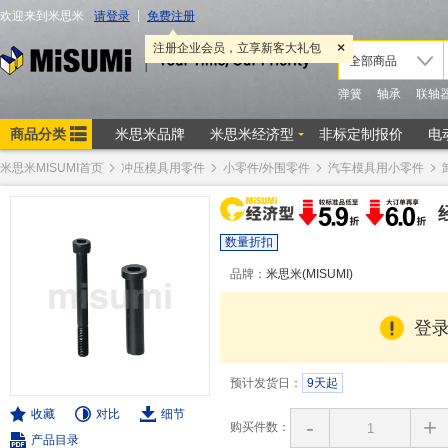
米思米MISUMI首页
冲压模具用零件
小零件/外围零件
汽车模具用小零件
数量折扣
品牌：
米思米(MISUMI)
登
预计发货日：
9天起
收藏
对比
细节
-
+
购买件数：
产品目录