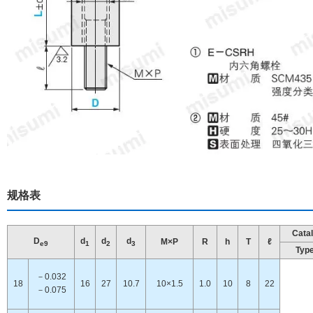
规格表
Catal
D
d
d
d
M×P
R
h
T
ℓ
e9
1
2
3
Typ
－0.032
18
16
27
10.7
10×1.5
1.0
10
8
22
－0.075