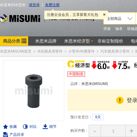
米思米MISUMI首页
冲压模具用零件
小零件/外围零件
汽车模具用小零件
中国制造
品牌：
米思米(MISUMI)
登
预计发货日：
9天
收藏
对比
细节
-
+
购买件数：
产品目录