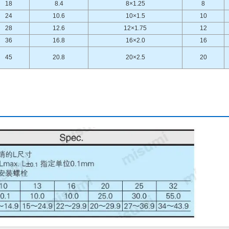
18
8.4
8×1.25
8
24
10.6
10×1.5
10
28
12.6
12×1.75
12
36
16.8
16×2.0
16
45
20.8
20×2.5
20