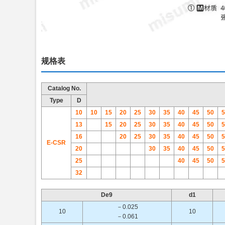
规格表
Catalog No.
Type
D
10
10
15
20
25
30
35
40
45
50
5
13
15
20
25
30
35
40
45
50
5
16
20
25
30
35
40
45
50
5
E-CSR
20
30
35
40
45
50
5
25
40
45
50
5
32
De9
d1
－0.025
10
10
－0.061