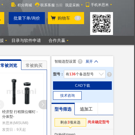
智能选型设置
展开
常被浏览
常被购买
型号：
有
136
个备选型号
CAD下载
技术咨询
型号筛选
追加工
经济型 行程限位螺钉 -
经济型 行程限位螺钉 -
经济型 行程限位螺钉 -
分体型-
壁厚型-
沉头孔型-
尚未确定型号
剩余
3
项未选
米思米(MISUMI)
米思米(MISUMI)
米思米(MISUMI)
发货日：9天起
发货日：9天起
发货日：9天起
D(外径)
(mm)