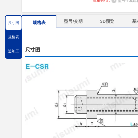
数量折扣：
型号生成后
型号/交期
3D预览
基
规格表
尺寸图
规格表
尺寸图
追加工