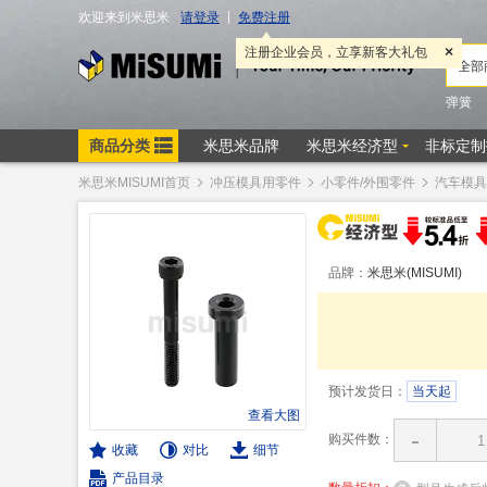
米思米MISUMI首页
冲压模具用零件
小零件/外围零件
汽车模具
品牌：
米思米(MISUMI)
预计发货日：
当天起
查看大图
-
购买件数：
收藏
对比
细节
产品目录