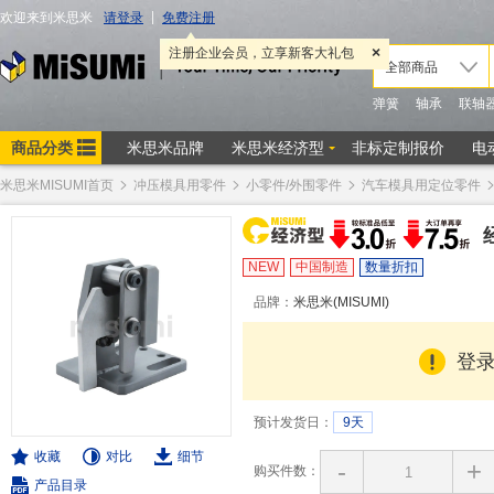
米思米MISUMI首页
冲压模具用零件
小零件/外围零件
汽车模具用定位零件
NEW
中国制造
数量折扣
品牌：
米思米(MISUMI)
登
预计发货日：
9天
收藏
对比
细节
-
+
购买件数：
产品目录