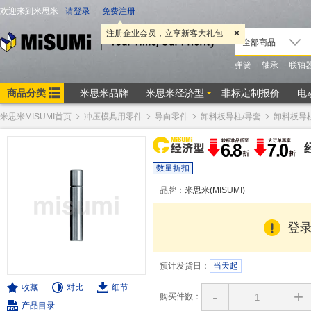
米思米MISUMI首页
冲压模具用零件
导向零件
卸料板导柱/导套
卸料板导
数量折扣
品牌：
米思米(MISUMI)
登
预计发货日：
当天起
收藏
对比
细节
-
+
购买件数：
产品目录