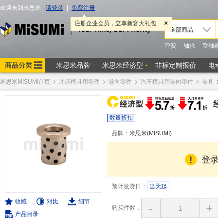
米思米MISUMI首页
冲压模具用零件
导向零件
汽车模具用导向零件
导套
数量折扣
品牌：
米思米(MISUMI)
登
预计发货日：
当天起
收藏
对比
细节
-
+
购买件数：
产品目录