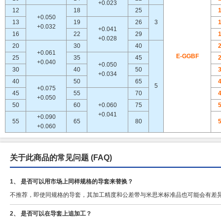
+0.023
12
18
25
+0.050
13
19
26
3
+0.032
+0.041
16
22
29
+0.028
20
30
40
+0.061
E-GGBF
25
35
45
+0.040
+0.050
30
40
50
+0.034
40
50
65
5
+0.075
45
55
70
+0.050
50
60
+0.060
75
+0.041
+0.090
55
65
80
+0.060
关于此商品的常见问题
(FAQ)
1、 是否可以用市场上同样规格的导套来替换？
不推荐，即使同规格的导套，其加工精度和公差带与米思米标准品也可能会有差
2、 是否可以在导套上追加工？