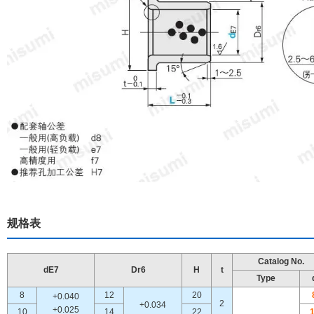
规格表
Catalog No.
dE7
Dr6
H
t
Type
8
12
20
+0.040
2
+0.034
+0.025
10
14
22