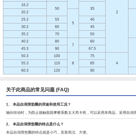
16.2
50
35
20.2
2
25.2
55
40
5
30.2
60
45
35.2
70
50
40.2
80
60
7
45.3
90
67.5
50.3
100
75
55.3
110
8
85
4
60.3
120
90
关于此商品的常见问题
(FAQ)
1、 本品自润滑垫圈的用途和使用工况？
轴向转动时，为防止接触面因摩擦系数太大而卡死，可以采用本商品。采用自润
2、 本品自润滑垫圈的特点是什么？
本品自润滑垫圈的特点就是小巧，安装简洁、方便。