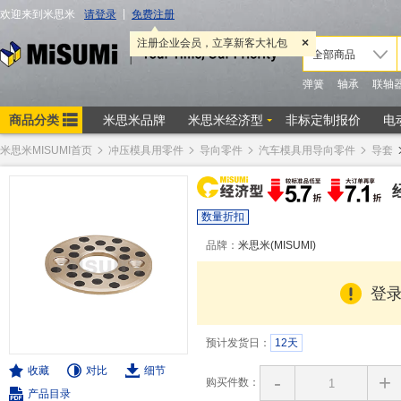
米思米MISUMI首页
冲压模具用零件
导向零件
汽车模具用导向零件
导套
数量折扣
品牌：
米思米(MISUMI)
登
预计发货日：
12天
收藏
对比
细节
-
+
购买件数：
产品目录