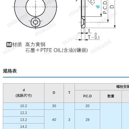
规格表
螺栓安
d
D
T
(实际尺寸)
P.C.D
数量
10.2
30
20
12.2
13.2
40
3
28
14.2