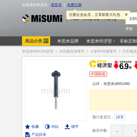
米思米MISUMI首页
冲压模具用零件
小零件/外围零件
汽车模具
中国制造
品牌：
米思米(MISUMI)
预计发货日：
10天
收藏
对比
细节
-
购买件数：
产品目录