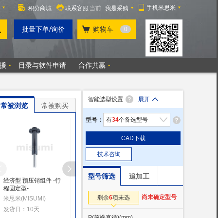
智能选型设置
展开
常被浏览
常被购买
型号：
有
34
个备选型号
CAD下载
技术咨询
型号筛选
追加工
经济型 预压销组件 -行
预压销组件 -带锁定装
预压销组件 -气动式-
程固定型-
置-
米思米(MISUMI)
尚未确定型号
剩余
6
项未选
米思米(MISUMI)
米思米(MISUMI)
发货日：9天起
发货日：10天
发货日：9天起
P(前端直径)
(mm)