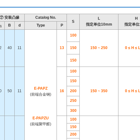
⑦ 安装凸缘
Catalog No.
L
H
S
指定单位10mm
指定单位
B
d
Type
P
1
100
2
40
11
13
150
150 ~ 250
0 ≤ H ≤ L
150
100
150
E-PAPZ
0
50
11
16
200
150 ~ 350
0 ≤ H ≤ L
(前端合金钢)
250
300
E-PAPZU
100
(前端聚甲醛)
150
200