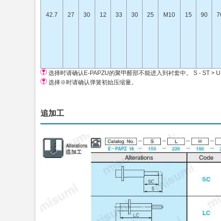
42.7
27
30
12
33
30
25
M10
15
90
7
选择时请确认E-PAPZU的聚甲醛部不能进入到衬套中。 S - ST > U
选择※时请确认弹簧初始压缩量。
追加工