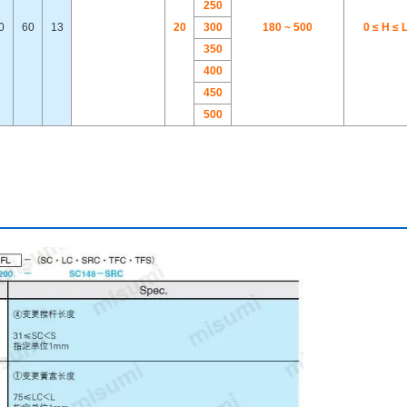
250
0
60
13
20
300
180 ~ 500
0 ≤ H ≤ L
350
400
450
500