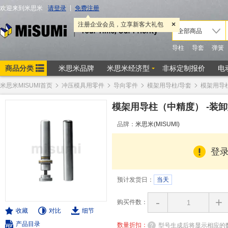
米思米MISUMI首页
冲压模具用零件
导向零件
模架用导柱/导套
模架用导
模架用导柱（中精度） -装卸
品牌：
米思米(MISUMI)
登
预计发货日：
当天
-
+
购买件数：
收藏
对比
细节
产品目录
数量折扣：
型号生成后将显示相应的