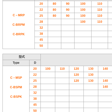
20
80
90
100
110
22
80
90
100
110
C－MRP
25
80
90
100
110
28
100
110
C-BRPM
32
38
C-BRPK
45
50
型式
Type
D
20
100
110
120
130
140
22
120
130
C－MSP
25
120
130
140
28
140
C-BSPM
32
C-BSPK
38
45
50