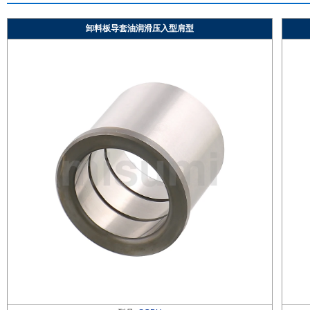
卸料板导套油润滑压入型肩型