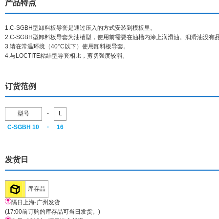
产品特点
1.C-SGBH型卸料板导套是通过压入的方式安装到模板里。
2.C-SGBH型卸料板导套为油槽型，使用前需要在油槽内涂上润滑油。润滑油没
3.请在常温环境（40°C以下）使用卸料板导套。
4.与LOCTITE粘结型导套相比，剪切强度较弱。
订货范例
型号
-
L
-
C-SGBH 10
16
发货日
库存品
隔日上海·广州发货
(17:00前订购的库存品可当日发货。)