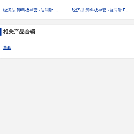
经济型 卸料板导套 -油润滑 压入型 直杆型-
经济型 卸料板导套 -自润滑 FC200 LOCTITE粘接型 肩型-
相关产品合辑
导套