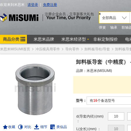
米思米MISUMI首页
冲压模具用零件
导向零件
卸料板导柱/导套
卸料板导
卸料板导套（中精度） 
品牌：米思米(MISUMI)
型号：
有
16
个备选型号
d(导套内径)
(
mm
)
10
：
收藏
对比
细节
类似品
L(全长)
(
mm
)
：
10