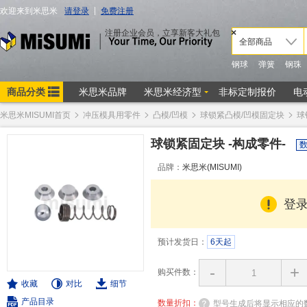
米思米MISUMI首页
冲压模具用零件
凸模/凹模
球锁紧凸模/凹模固定块
球
球锁紧固定块 -构成零件-
品牌：
米思米(MISUMI)
登
预计发货日：
6天起
-
+
购买件数：
收藏
对比
细节
产品目录
数量折扣：
型号生成后将显示相应的