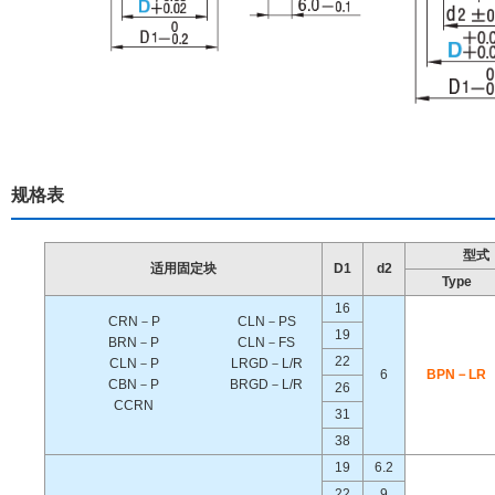
规格表
型式
适用固定块
D1
d2
Type
16
CRN－P
CLN－PS
19
BRN－P
CLN－FS
22
CLN－P
LRGD－L/R
6
BPN－LR
CBN－P
BRGD－L/R
26
CCRN
31
38
19
6.2
22
9