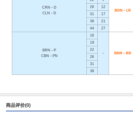
26
12
CRN－D
BDN－LR
CLN－D
31
17
38
21
44
27
16
19
22
BRN－P
－
BNN－BR
CBN－PN
26
31
38
商品评价(0)