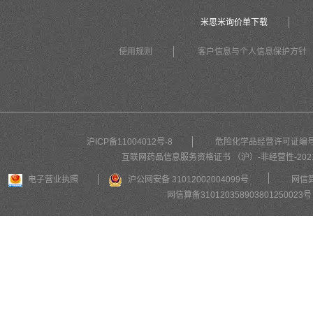
米思米询价单下载
使用规则
客户信息与个人信息保护方针
沪ICP备11004012号-8
危险化学品经营许可证编号沪（
互联网药品信息服务资格证书 （沪）-非经营性-2021-
电子营业执照
沪公网安备 31012002004099号
网信算
网信算备310120358903801250023号