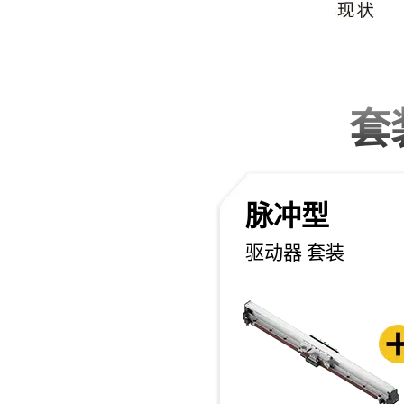
套
脉冲型
驱动器 套装