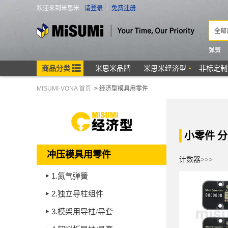
MISUMI-VONA 首页
>
经济型模具用零件
小零件 
冲压模具用零件
计数器>>>
1.
氮气弹簧
2.
独立导柱组件
3.
模架用导柱/导套