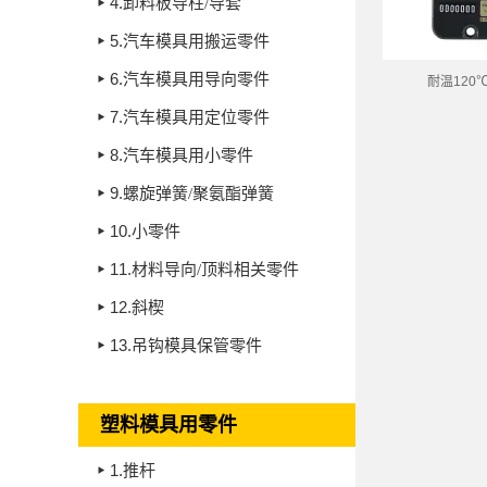
4.
卸料板导柱/导套
5.
汽车模具用搬运零件
6.
汽车模具用导向零件
耐温
120℃
7.
汽车模具用定位零件
8.
汽车模具用小零件
9.
螺旋弹簧/聚氨酯弹簧
10.
小零件
11.
材料导向/顶料相关零件
12.
斜楔
13.
吊钩模具保管零件
塑料模具用零件
1.
推杆