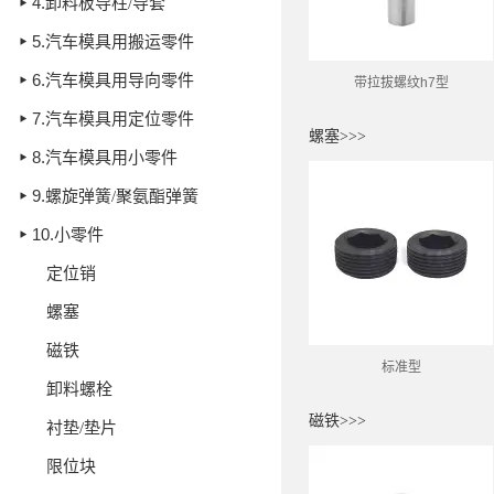
4.
卸料板导柱/导套
5.
汽车模具用搬运零件
6.
汽车模具用导向零件
带拉拔螺纹
h7
型
7.
汽车模具用定位零件
螺塞>>>
8.
汽车模具用小零件
9.
螺旋弹簧/聚氨酯弹簧
10.
小零件
定位销
螺塞
磁铁
标准型
卸料螺栓
磁铁>>>
衬垫/垫片
限位块