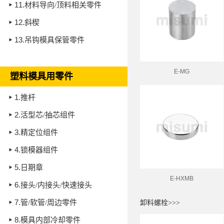
11.
材料导向/顶料相关零件
12.
斜楔
13.
吊钩模具保管零件
E-MG
塑料模具用零件
1.
推杆
2.
活型芯/抽芯组件
3.
精定位组件
4.
锁模器组件
5.
日期章
E-HXMB
6.
接头/内接头/快速接头
7.
管/软管/周边零件
卸料螺栓>>>
8.
模具内部冷却零件