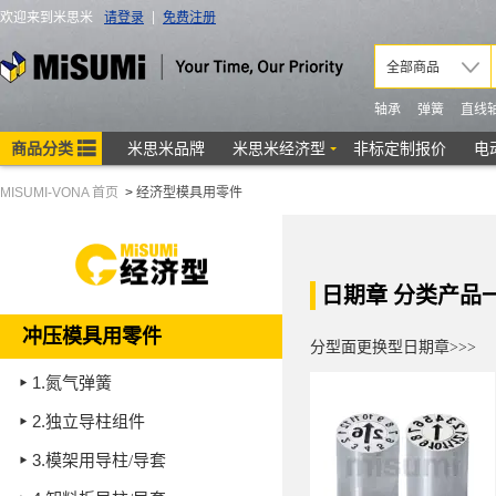
MISUMI-VONA 首页
>
经济型模具用零件
日期章 分类产品
冲压模具用零件
分型面更换型日期章>>>
1.
氮气弹簧
2.
独立导柱组件
3.
模架用导柱/导套