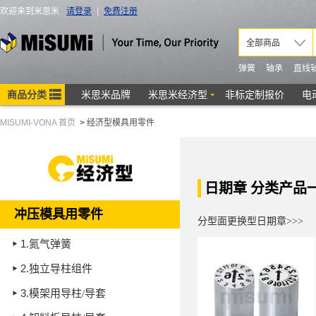
MISUMI-VONA 首页
>
经济型模具用零件
日期章 分类产品
冲压模具用零件
分型面更换型日期章>>>
1.
氮气弹簧
2.
独立导柱组件
3.
模架用导柱/导套