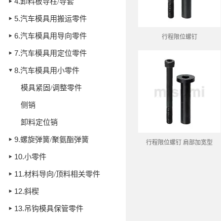
4.
卸料板导柱/导套
5.
汽车模具用搬运零件
6.
汽车模具用导向零件
行程限位螺钉
7.
汽车模具用定位零件
8.
汽车模具用小零件
模具紧固/调整零件
侧销
卸料定位销
9.
螺旋弹簧/聚氨酯弹簧
行程限位螺钉 肩部加宽型
10.
小零件
11.
材料导向/顶料相关零件
12.
斜楔
13.
吊钩模具保管零件