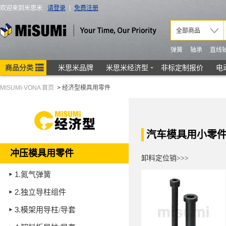
MISUMI-VONA 首页
>
经济型模具用零件
汽车模具用小零件
冲压模具用零件
卸料定位销>>>
1.
氮气弹簧
2.
独立导柱组件
3.
模架用导柱/导套