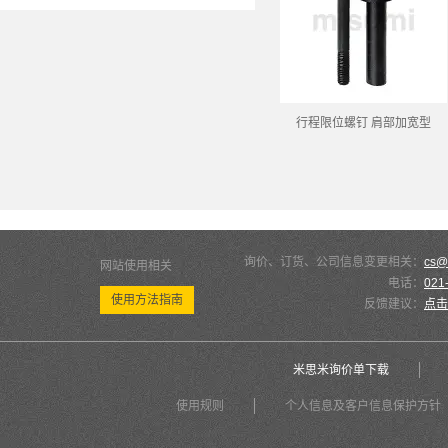
行程限位螺钉 肩部加宽型