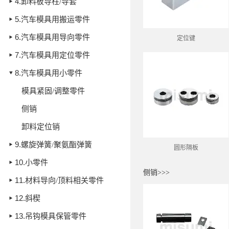
4.
卸料板导柱/导套
5.
汽车模具用搬运零件
6.
汽车模具用导向零件
定位键
7.
汽车模具用定位零件
8.
汽车模具用小零件
模具紧固/调整零件
侧销
卸料定位销
9.
螺旋弹簧/聚氨酯弹簧
圆形隔板
10.
小零件
侧销>>>
11.
材料导向/顶料相关零件
12.
斜楔
13.
吊钩模具保管零件