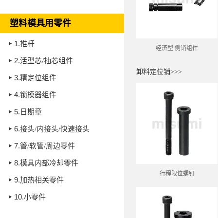
塑料模具用零件
1.
推杆
经济型 侧销组件
2.
活型芯/抽芯组件
卸料定位销>>>
3.
精定位组件
4.
锁模器组件
5.
日期章
6.
接头/内接头/快速接头
7.
管/软管/周边零件
8.
模具内部冷却零件
行程限位螺钉
9.
加热相关零件
10.
小零件