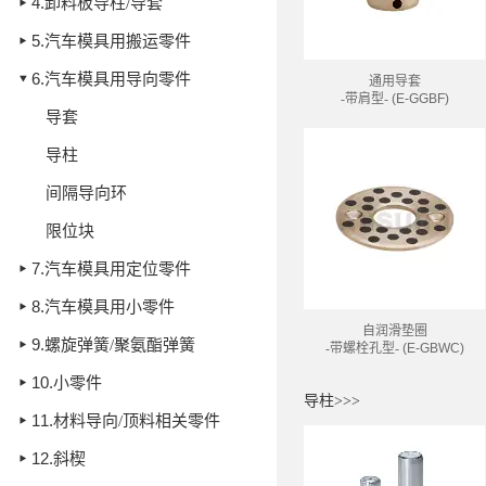
4.
卸料板导柱/导套
5.
汽车模具用搬运零件
6.
汽车模具用导向零件
通用导套
-带肩型-
(E-GGBF)
导套
导柱
间隔导向环
限位块
7.
汽车模具用定位零件
8.
汽车模具用小零件
自润滑垫圈
9.
螺旋弹簧/聚氨酯弹簧
-带螺栓孔型-
(E-GBWC)
10.
小零件
导柱>>>
11.
材料导向/顶料相关零件
12.
斜楔