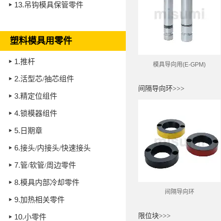
13.
吊钩模具保管零件
塑料模具用零件
1.
推杆
模具导向用
(E-GPM)
2.
活型芯/抽芯组件
间隔导向环>>>
3.
精定位组件
4.
锁模器组件
5.
日期章
6.
接头/内接头/快速接头
7.
管/软管/周边零件
8.
模具内部冷却零件
间隔导向环
9.
加热相关零件
限位块>>>
10.
小零件