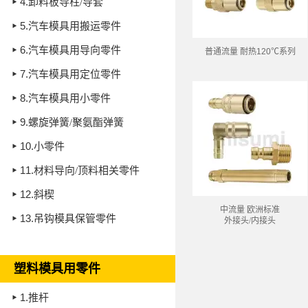
4.
卸料板导柱/导套
5.
汽车模具用搬运零件
6.
汽车模具用导向零件
普通流量 耐热
120℃
系列
7.
汽车模具用定位零件
8.
汽车模具用小零件
9.
螺旋弹簧/聚氨酯弹簧
10.
小零件
11.
材料导向/顶料相关零件
12.
斜楔
中流量 欧洲标准
13.
吊钩模具保管零件
外接头/内接头
塑料模具用零件
1.
推杆