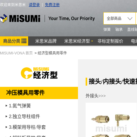
MISUMI-VONA 首页
>
经济型模具用零件
接头/内接头/快
冲压模具用零件
外接头>>>
1.
氮气弹簧
2.
独立导柱组件
3.
模架用导柱/导套