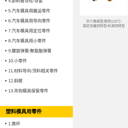
4.
卸料板导柱/导套
5.
汽车模具用搬运零件
6.
汽车模具用导向零件
外六角肩型/耐热
120℃
/
固定流量回转型/标准回转型
7.
汽车模具用定位零件
8.
汽车模具用小零件
9.
螺旋弹簧/聚氨酯弹簧
10.
小零件
11.
材料导向/顶料相关零件
12.
斜楔
13.
吊钩模具保管零件
塑料模具用零件
1.
推杆