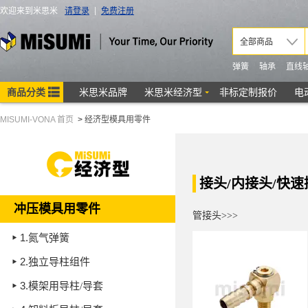
MISUMI-VONA 首页
>
经济型模具用零件
接头/内接头/快
冲压模具用零件
管接头>>>
1.
氮气弹簧
2.
独立导柱组件
3.
模架用导柱/导套