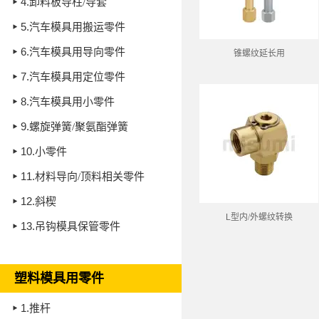
4.
卸料板导柱/导套
5.
汽车模具用搬运零件
6.
汽车模具用导向零件
锥螺纹延长用
7.
汽车模具用定位零件
8.
汽车模具用小零件
9.
螺旋弹簧/聚氨酯弹簧
10.
小零件
11.
材料导向/顶料相关零件
12.
斜楔
L
型内/外螺纹转换
13.
吊钩模具保管零件
塑料模具用零件
1.
推杆