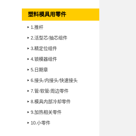
塑料模具用零件
1.
推杆
2.
活型芯/抽芯组件
3.
精定位组件
4.
锁模器组件
5.
日期章
6.
接头/内接头/快速接头
7.
管/软管/周边零件
8.
模具内部冷却零件
9.
加热相关零件
10.
小零件