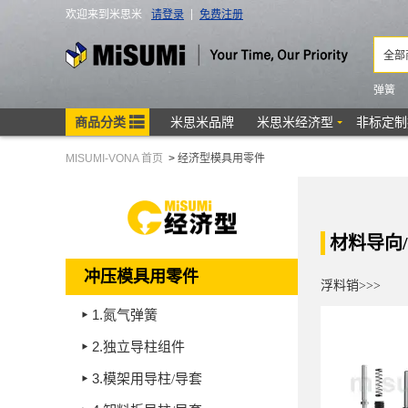
MISUMI-VONA 首页
>
经济型模具用零件
材料导向
冲压模具用零件
浮料销>>>
1.
氮气弹簧
2.
独立导柱组件
3.
模架用导柱/导套