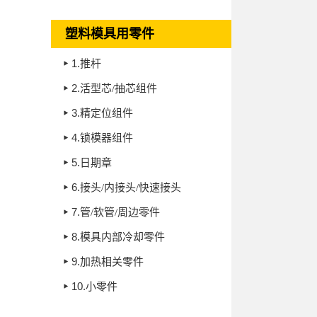
塑料模具用零件
1.
推杆
2.
活型芯/抽芯组件
3.
精定位组件
4.
锁模器组件
5.
日期章
6.
接头/内接头/快速接头
7.
管/软管/周边零件
8.
模具内部冷却零件
9.
加热相关零件
10.
小零件