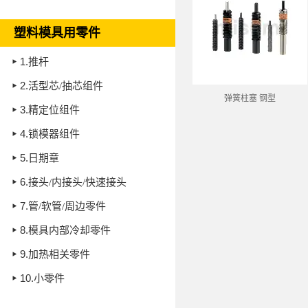
塑料模具用零件
1.
推杆
2.
活型芯/抽芯组件
弹簧柱塞 钢型
3.
精定位组件
4.
锁模器组件
5.
日期章
6.
接头/内接头/快速接头
7.
管/软管/周边零件
8.
模具内部冷却零件
9.
加热相关零件
10.
小零件